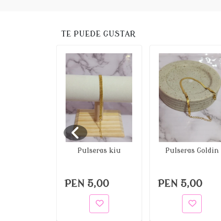
TE PUEDE GUSTAR
Pulseras kiu
Pulseras Goldin
 INGRESO!!
ra Colours
Perla
PEN 5,00
PEN 5,00
4,00