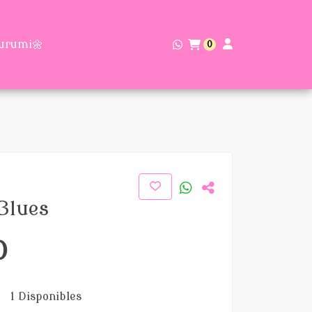
urumi🌼
0
 Blues
0
1 Disponibles