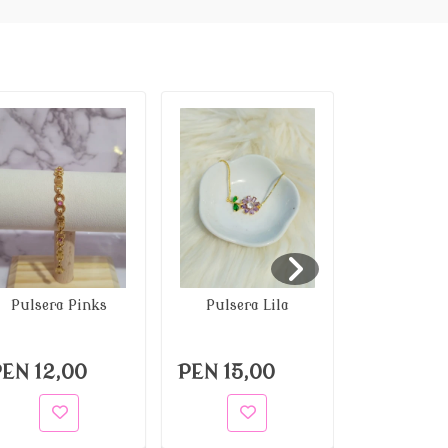
Pulsera Pinks
Pulsera Lila
NUEVO ING
Pulsera
EN 12,00
PEN 15,00
PEN 15,