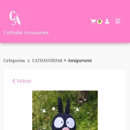
0
Cathalia Accesorios
>
Categorias
CATHAGURUMI
Amigurumi
Volver