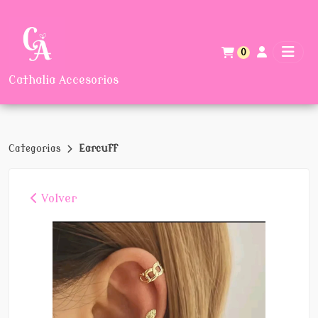
0
Cathalia Accesorios
Categorias
Earcuff
Volver