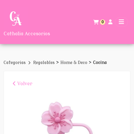
0
Cathalia Accesorios
>
>
Categorias
Regalables
Home & Deco
Cocina
Volver