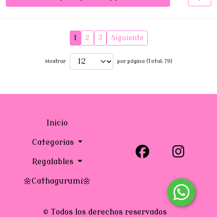
1
2
3
Siguiente
Mostrar
por página (Total: 79)
Inicio
Categorias
Regalables
🌼Cathagurumi🌼
© Todos los derechos reservados